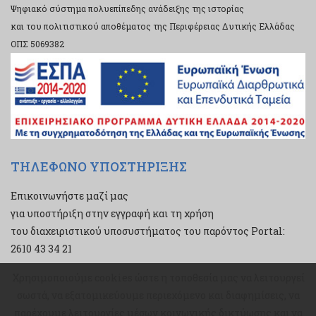
Ψηφιακό σύστημα πολυεπίπεδης ανάδειξης της ιστορίας
και του πολιτιστικού αποθέματος της Περιφέρειας Δυτικής Ελλάδας
ΟΠΣ 5069382
ΤΗΛΕΦΩΝΟ ΥΠΟΣΤΗΡΙΞΗΣ
Επικοινωνήστε μαζί μας
για υποστήριξη στην εγγραφή και τη χρήση
του διαχειριστικού υποσυστήματος του παρόντος Portal:
2610 43 34 21
Χρησιμοποιούμε cookies ώστε η τοποθεσία μας να λειτουργεί
Χρησιμοποιούμε cookies ώστε η τοποθεσία μας να λειτουργεί
σωστά, να εξατομικεύουμε περιεχόμενο και διαφημίσεις, να
σωστά, να εξατομικεύουμε περιεχόμενο και διαφημίσεις, να
παρέχουμε λειτουργίες μέσων κοινωνικής δικτύωσης και να
παρέχουμε λειτουργίες μέσων κοινωνικής δικτύωσης και να