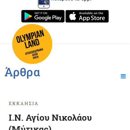
Άρθρα
ΕΚΚΛΗΣΊΑ
I.N. Αγίου Νικολάου
(Μύτικας)