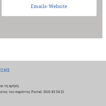
Emails-Website
ΙΞΗΣ
αι τη χρήση
τος του παρόντος Portal: 2610 43 34 21