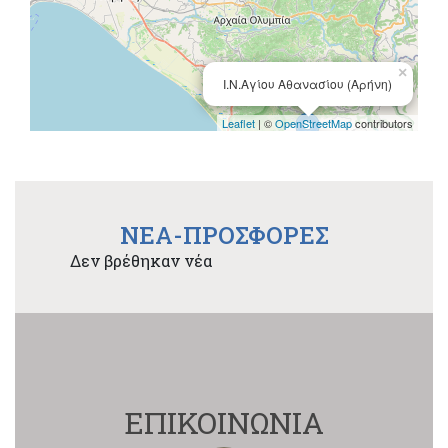
×
Ι.Ν.Αγίου Αθανασίου (Αρήνη)
Leaflet
| ©
OpenStreetMap
contributors
NEA-ΠΡΟΣΦΟΡΕΣ
Δεν βρέθηκαν νέα
ΕΠΙΚΟΙΝΩΝΙΑ