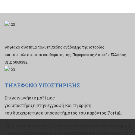
Ψηφιακό σύστημα πολυεπίπεδης ανάδειξης της ιστορίας
και του πολιτιστικού αποθέματος της Περιφέρειας Δυτικής Ελλάδας
ΟΠΣ 5069382
ΤΗΛΕΦΩΝΟ ΥΠΟΣΤΗΡΙΞΗΣ
Επικοινωνήστε μαζί μας
για υποστήριξη στην εγγραφή και τη χρήση
του διαχειριστικού υποσυστήματος του παρόντος Portal:
2610 43 34 21
Χρησιμοποιούμε cookies ώστε η τοποθεσία μας να λειτουργεί
Χρησιμοποιούμε cookies ώστε η τοποθεσία μας να λειτουργεί
σωστά, να εξατομικεύουμε περιεχόμενο και διαφημίσεις, να
σωστά, να εξατομικεύουμε περιεχόμενο και διαφημίσεις, να