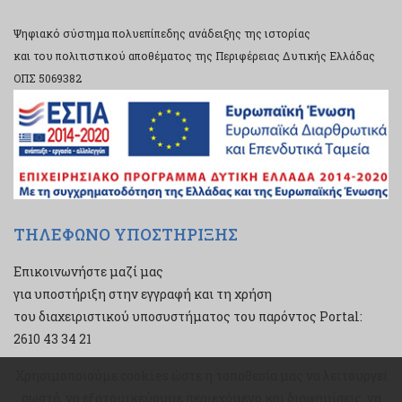
Ψηφιακό σύστημα πολυεπίπεδης ανάδειξης της ιστορίας
και του πολιτιστικού αποθέματος της Περιφέρειας Δυτικής Ελλάδας
ΟΠΣ 5069382
ΤΗΛΕΦΩΝΟ ΥΠΟΣΤΗΡΙΞΗΣ
Επικοινωνήστε μαζί μας
για υποστήριξη στην εγγραφή και τη χρήση
του διαχειριστικού υποσυστήματος του παρόντος Portal:
2610 43 34 21
Χρησιμοποιούμε cookies ώστε η τοποθεσία μας να λειτουργεί
Χρησιμοποιούμε cookies ώστε η τοποθεσία μας να λειτουργεί
σωστά, να εξατομικεύουμε περιεχόμενο και διαφημίσεις, να
σωστά, να εξατομικεύουμε περιεχόμενο και διαφημίσεις, να