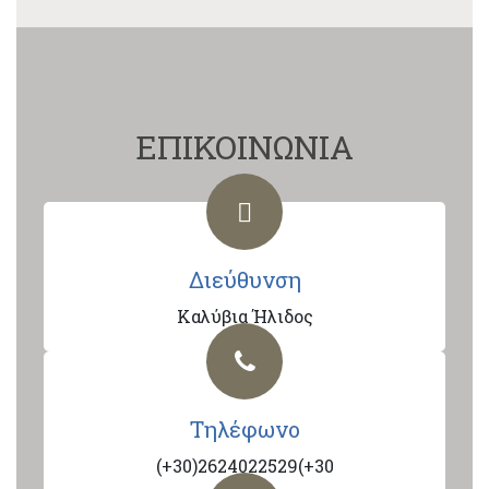
ΕΠΙΚΟΙΝΩΝΙΑ
Διεύθυνση
Καλύβια Ήλιδος
Τηλέφωνο
(+30)2624022529(+30