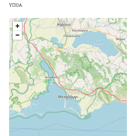
ΥΠΟΑ.
+
−