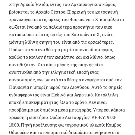
Στην Αρχαία Ήλιδα, εντός του Αρχαιολογικού χώρου,
βρίσκεται το Αρχαίο Θέατρο. Η αρχική του κατασκευή
χρονολογείται στις αρχές του 4ου αιώνα π.Χ. και μάλιστα
σώζεται ένα από τα παλαιότερα προσκήνια που είχε
κατασκευαστεί στις αρχές του 3ου αιώνα π.Χ., ενώ η
μόνιμη λίθινη σκηνή του είναι από τις αρχαιότερες.
Πρόκειται για ένα θέατρο με μία σπάνια ιδιομορφία,
καθώς το κοίλον ήταν χωμάτινο και όχι λίθινο, όπως
συνηθιζόταν. Στο πίσω μέρος της σκηνής είχε
αναπτυχθεί από την ελληνιστική εποχή ένας
συνοικισμός, ενώ κοντά στο θέατρο αναφέρεται από τον
Παυσανία η ύπαρξη ιερού του Διονύσου. Αυτό το σημείο
ενδιαφέροντος είναι Πεδινό και Αγροτικό. Κατάλληλη
εποχή επισκεψιμότητας: Όλο το χρόνο. Δεν είναι
προσβάσιμο με δημόσια μέσα μεταφοράς. Υπάρχει κάποια
χρέωση ή εισιτήριο. Ωράριο Λειτουργίας: ΔΕ-ΚΥ: 9:00-
16:00. Πηγή προέλευσης φωτογραφικού υλικού: Κόμβος
Οδυσσέας και τα πνευματικά δικαιώματα ανήκουν στο