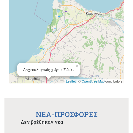
×
Αρχαιολογικός χώρος Σώστι
Leaflet
| ©
OpenStreetMap
contributors
NEA-ΠΡΟΣΦΟΡΕΣ
Δεν βρέθηκαν νέα