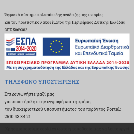
Ψηφιακό σύστημα πολυεπίπεδης ανάδειξης της ιστορίας
και του πολιτιστικού αποθέματος της Περιφέρειας Δυτικής Ελλάδας
ΟΠΣ 5069382
ΤΗΛΕΦΩΝΟ ΥΠΟΣΤΗΡΙΞΗΣ
Επικοινωνήστε μαζί μας
για υποστήριξη στην εγγραφή και τη χρήση
του διαχειριστικού υποσυστήματος του παρόντος Portal:
2610 43 34 21
Χρησιμοποιούμε cookies ώστε η τοποθεσία μας να λειτουργεί
Χρησιμοποιούμε cookies ώστε η τοποθεσία μας να λειτουργεί