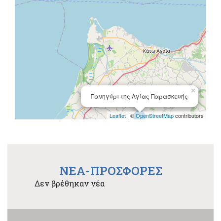
×
Πανηγύρι της Αγίας Παρασκευής
Leaflet
| ©
OpenStreetMap
contributors
NEA-ΠΡΟΣΦΟΡΕΣ
Δεν βρέθηκαν νέα