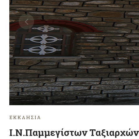
ΕΚΚΛΗΣΊΑ
Ι.Ν.Παμμεγίστων Ταξιαρχών