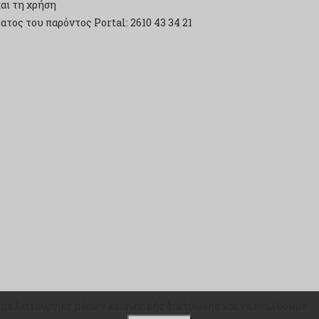
αι τη χρήση
τος του παρόντος Portal: 2610 43 34 21
ουμε λειτουργίες μέσων κοινωνικής δικτύωσης και να αναλύουμε
ουμε λειτουργίες μέσων κοινωνικής δικτύωσης και να αναλύουμε