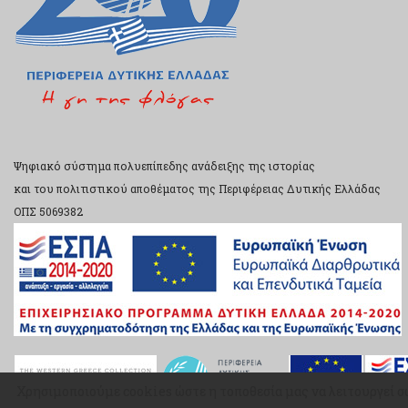
Ψηφιακό σύστημα πολυεπίπεδης ανάδειξης της ιστορίας
και του πολιτιστικού αποθέματος της Περιφέρειας Δυτικής Ελλάδας
ΟΠΣ 5069382
Χρησιμοποιούμε cookies ώστε η τοποθεσία μας να λειτουργεί σ
Χρησιμοποιούμε cookies ώστε η τοποθεσία μας να λειτουργεί σ