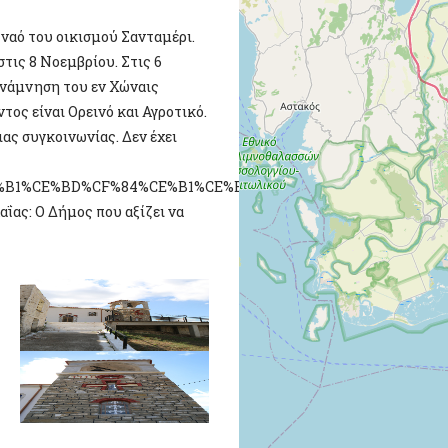
ναό του οικισμού Σανταμέρι.
στις 8 Νοεμβρίου. Στις 6
ανάμνηση του εν Χώναις
ος είναι Ορεινό και Αγροτικό.
ας συγκοινωνίας. Δεν έχει
%CE%B1%CE%BD%CF%84%CE%B1%CE%BC%CE%B5%CF%81%CE%B9-
ΐας: Ο Δήμος που αξίζει να