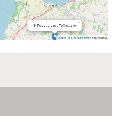
×
Ι.Ν.Παμμεγίστων Ταξιαρχών
Leaflet
| ©
OpenStreetMap
contributors