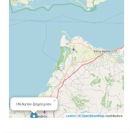
×
Ι.Ν.Αγίου Δημητρίου
Leaflet
| ©
OpenStreetMap
contributors