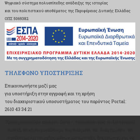
Ψηφιακό σύστημα πολυεπίπεδης ανάδειξης της ιστορίας
και του πολιτιστικού αποθέματος της Περιφέρειας Δυτικής Ελλάδας
ΟΠΣ 5069382
ΤΗΛΕΦΩΝΟ ΥΠΟΣΤΗΡΙΞΗΣ
Επικοινωνήστε μαζί μας
για υποστήριξη στην εγγραφή και τη χρήση
του διαχειριστικού υποσυστήματος του παρόντος Portal:
2610 43 34 21
Χρησιμοποιούμε cookies ώστε η τοποθεσία μας να λειτουργεί
Χρησιμοποιούμε cookies ώστε η τοποθεσία μας να λειτουργεί
σωστά, να εξατομικεύουμε περιεχόμενο και διαφημίσεις, να
σωστά, να εξατομικεύουμε περιεχόμενο και διαφημίσεις, να
παρέχουμε λειτουργίες μέσων κοινωνικής δικτύωσης και να
παρέχουμε λειτουργίες μέσων κοινωνικής δικτύωσης και να