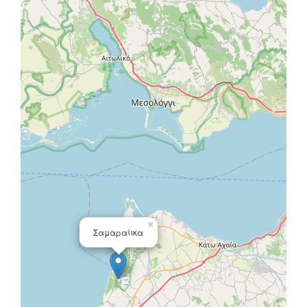
×
Σαμαραίικα