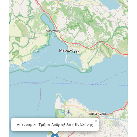
×
Αστυνομικό Τμήμα Ανδραβίδας-Κυλλήνης