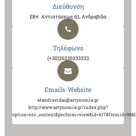
Διεύθυνση
Εθν. Αντιστάσεως 61, Ανδραβίδα
Τηλέφωνο
(+30)26230233333
Emails-Website
atandravidas@astynomia.gr
http://www.astynomia.gr/index.php?
option=ozo_content&perform=view&id=617&Itemid=96&