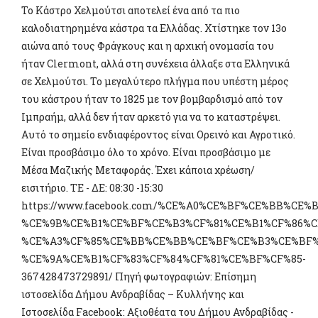
Το Κάστρο Χελμούτσι αποτελεί ένα από τα πιο
καλοδιατηρημένα κάστρα τα Ελλάδας. Χτίστηκε τον 13ο
αιώνα από τους Φράγκους και η αρχική ονομασία του
ήταν Clermont, αλλά στη συνέχεια άλλαξε στα Ελληνικά
σε Χελμούτσι. Το μεγαλύτερο πλήγμα που υπέστη μέρος
του κάστρου ήταν το 1825 με τον βομβαρδισμό από τον
Ιμπραήμ, αλλά δεν ήταν αρκετό για να το καταστρέψει.
Αυτό το σημείο ενδιαφέροντος είναι Ορεινό και Αγροτικό.
Είναι προσβάσιμο όλο το χρόνο. Είναι προσβάσιμο με
Μέσα Μαζικής Μεταφοράς. Έχει κάποια χρέωση/
εισιτήριο. ΤΕ - ΔΕ: 08:30 -15:30
https://www.facebook.com/%CE%A0%CE%BF%CE%BB%C
%CE%9B%CE%B1%CE%BF%CE%B3%CF%81%CE%B1%CF%86%C
%CE%A3%CF%85%CE%BB%CE%BB%CE%BF%CE%B3%CE%BF%
%CE%9A%CE%B1%CF%83%CF%84%CF%81%CE%BF%CF%85-
367428473729891/ Πηγή φωτογραφιών: Επίσημη
ιστοσελίδα Δήμου Ανδραβίδας – Κυλλήνης και
Ιστοσελίδα Facebook: Αξιοθέατα του Δήμου Ανδραβίδας -