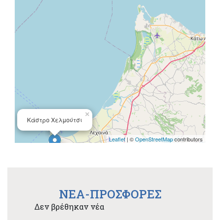
×
Κάστρο Χελμούτσι
Leaflet
| ©
OpenStreetMap
contributors
NEA-ΠΡΟΣΦΟΡΕΣ
Δεν βρέθηκαν νέα