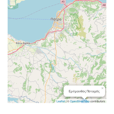
×
Ερύμανθος Ποταμός
Leaflet
| ©
OpenStreetMap
contributors