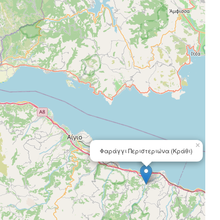
×
Φαράγγι Περιστεριώνα (Κράθι)