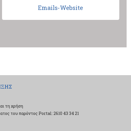
Emails-Website
ΙΞΗΣ
αι τη χρήση
τος του παρόντος Portal: 2610 43 34 21