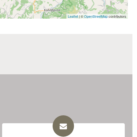
Leaflet
| ©
OpenStreetMap
contributors