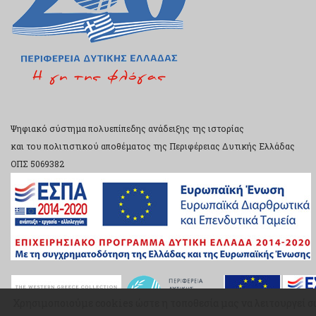
Ψηφιακό σύστημα πολυεπίπεδης ανάδειξης της ιστορίας
και του πολιτιστικού αποθέματος της Περιφέρειας Δυτικής Ελλάδας
ΟΠΣ 5069382
Χρησιμοποιούμε cookies ώστε η τοποθεσία μας να λειτουργεί σ
Χρησιμοποιούμε cookies ώστε η τοποθεσία μας να λειτουργεί σ