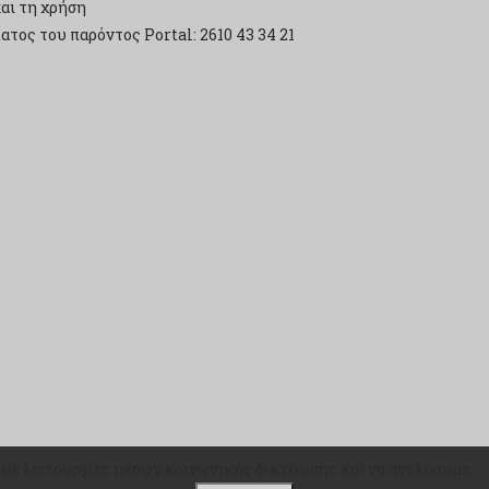
αι τη χρήση
τος του παρόντος Portal: 2610 43 34 21
ουμε λειτουργίες μέσων κοινωνικής δικτύωσης και να αναλύουμε
ουμε λειτουργίες μέσων κοινωνικής δικτύωσης και να αναλύουμε