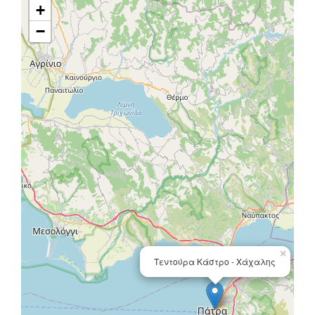
+
−
×
Τεντούρα Κάστρο - Χάχαλης