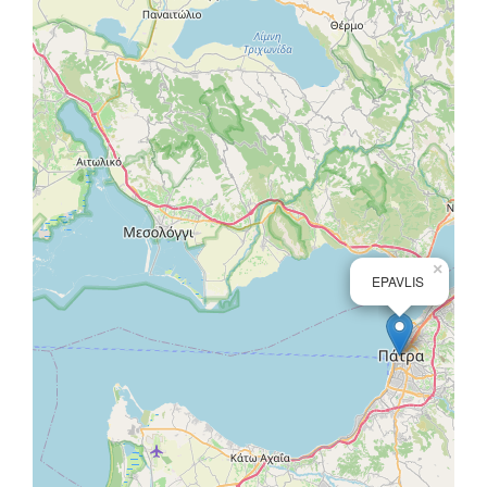
×
EPAVLIS