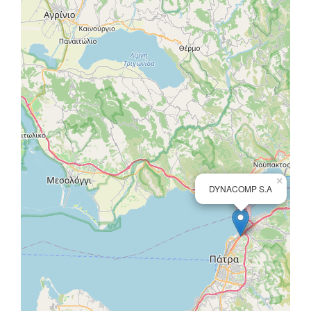
×
DYNACOMP S.A