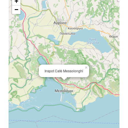
+
−
×
Inspot Café Messolonghi