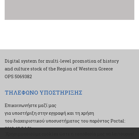
Digital system for multi-level promotion of history
and culture stock of the Region of Western Greece
ΟPS 5069382
ΤΗΛΕΦΩΝΟ ΥΠΟΣΤΗΡΙΞΗΣ
Επικοινωνήστε μαζί μας
για υποστήριξη στην εγγραφή και τη χρήση
του διαχειριστικού υποσυστήματος του παρόντος Portal:
2610 43 34 21
Χρησιμοποιούμε cookies ώστε η τοποθεσία μας να λειτουργεί
Χρησιμοποιούμε cookies ώστε η τοποθεσία μας να λειτουργεί