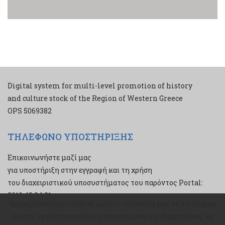
Digital system for multi-level promotion of history
and culture stock of the Region of Western Greece
ΟPS 5069382
ΤΗΛΕΦΩΝΟ ΥΠΟΣΤΗΡΙΞΗΣ
Επικοινωνήστε μαζί μας
για υποστήριξη στην εγγραφή και τη χρήση
του διαχειριστικού υποσυστήματος του παρόντος Portal:
2610 43 34 21
Χρησιμοποιούμε cookies ώστε η τοποθεσία μας να λειτουργεί
Χρησιμοποιούμε cookies ώστε η τοποθεσία μας να λειτουργεί
σωστά, να εξατομικεύουμε περιεχόμενο και διαφημίσεις, να
σωστά, να εξατομικεύουμε περιεχόμενο και διαφημίσεις, να