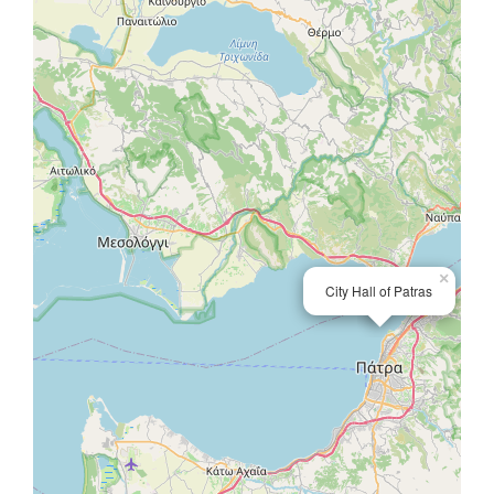
×
City Hall of Patras