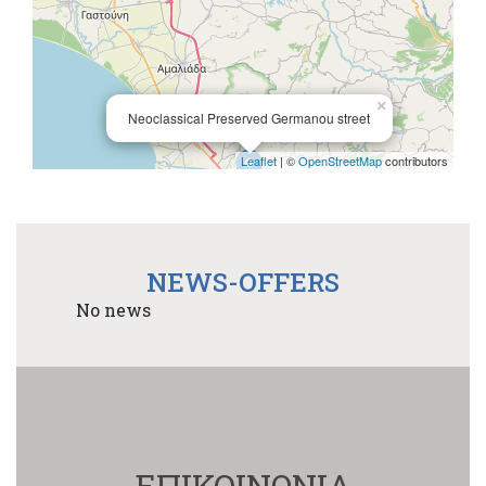
×
Neoclassical Preserved Germanou street
Leaflet
| ©
OpenStreetMap
contributors
NEWS-OFFERS
No news
ΕΠΙΚΟΙΝΩΝΙΑ