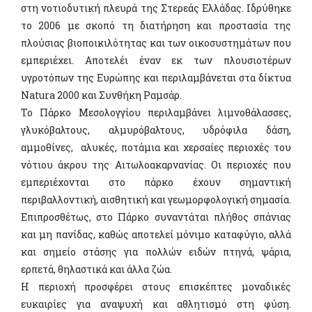
στη νοτιοδυτική πλευρά της Στερεάς Ελλάδας. Ιδρύθηκε
το 2006 με σκοπό τη διατήρηση και προστασία της
πλούσιας βιοποικιλότητας και των οικοσυστημάτων που
εμπεριέχει. Αποτελέι έναν εκ των πλουσιοτέρων
υγροτόπων της Ευρώπης και περιλαμβάνεται στα δίκτυα
Natura 2000 και Συνθήκη Ραμσάρ.
Το Πάρκο Μεσολογγίου περιλαμβάνει λιμνοθάλασσες,
γλυκόβαλτους, αλµυρόβαλτους, υδρόφιλα δάση,
αμμοθίνες, αλυκές, ποτάμια και χερσαίες περιοχές του
νότιου άκρου της Αιτωλοακαρνανίας. Οι περιοχές που
εμπεριέχονται στο πάρκο έχουν σημαντική
περιβαλλοντική, αισθητική και γεωμορφολογική σημασία.
Επιπροσθέτως, στο Πάρκο συναντάται πλήθος σπάνιας
και μη πανίδας, καθώς αποτελεί μόνιμο καταφύγιο, αλλά
και σημείο στάσης για πολλών ειδών πτηνά, ψάρια,
ερπετά, θηλαστικά και άλλα ζώα.
Η περιοχή προσφέρει στους επισκέπτες μοναδικές
ευκαιρίες για αναψυχή και αθλητισμό στη φύση.