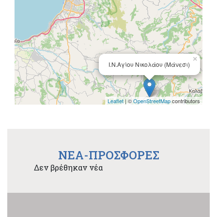
×
Ι.Ν.Αγίου Νικολάου (Μάνεσι)
Leaflet
| ©
OpenStreetMap
contributors
NEA-ΠΡΟΣΦΟΡΕΣ
Δεν βρέθηκαν νέα