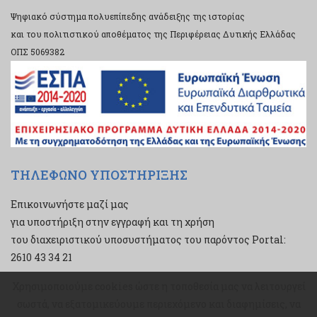
Ψηφιακό σύστημα πολυεπίπεδης ανάδειξης της ιστορίας
και του πολιτιστικού αποθέματος της Περιφέρειας Δυτικής Ελλάδας
ΟΠΣ 5069382
ΤΗΛΕΦΩΝΟ ΥΠΟΣΤΗΡΙΞΗΣ
Επικοινωνήστε μαζί μας
για υποστήριξη στην εγγραφή και τη χρήση
του διαχειριστικού υποσυστήματος του παρόντος Portal:
2610 43 34 21
Χρησιμοποιούμε cookies ώστε η τοποθεσία μας να λειτουργεί
Χρησιμοποιούμε cookies ώστε η τοποθεσία μας να λειτουργεί
σωστά, να εξατομικεύουμε περιεχόμενο και διαφημίσεις, να
σωστά, να εξατομικεύουμε περιεχόμενο και διαφημίσεις, να