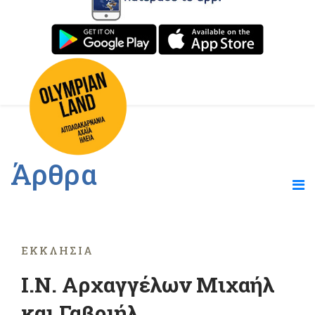
Άρθρα
ΕΚΚΛΗΣΊΑ
Ι.Ν. Αρχαγγέλων Μιχαήλ
και Γαβριήλ