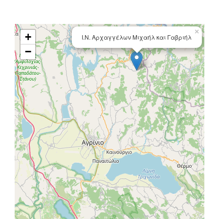
×
+
Ι.Ν. Αρχαγγέλων Μιχαήλ και Γαβριήλ
−