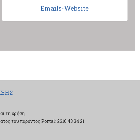
Emails-Website
ΙΞΗΣ
αι τη χρήση
τος του παρόντος Portal: 2610 43 34 21