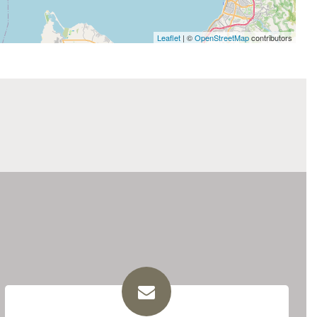
Leaflet
| ©
OpenStreetMap
contributors