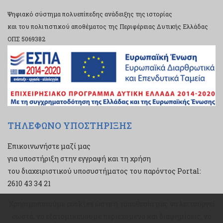
Ψηφιακό σύστημα πολυεπίπεδης ανάδειξης της ιστορίας
και του πολιτιστικού αποθέματος της Περιφέρειας Δυτικής Ελλάδας
ΟΠΣ 5069382
ΤΗΛΕΦΩΝΟ ΥΠΟΣΤΗΡΙΞΗΣ
Επικοινωνήστε μαζί μας
για υποστήριξη στην εγγραφή και τη χρήση
του διαχειριστικού υποσυστήματος του παρόντος Portal:
2610 43 34 21
Χρησιμοποιούμε cookies ώστε η τοποθεσία μας να λειτουργεί
Χρησιμοποιούμε cookies ώστε η τοποθεσία μας να λειτουργεί
σωστά, να εξατομικεύουμε περιεχόμενο και διαφημίσεις, να
σωστά, να εξατομικεύουμε περιεχόμενο και διαφημίσεις, να