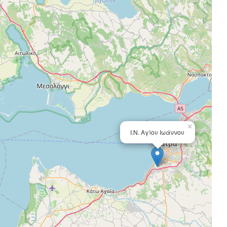
×
Ι.Ν. Αγίου Ιωάννου