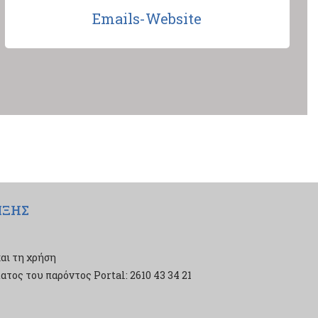
Emails-Website
ΙΞΗΣ
αι τη χρήση
τος του παρόντος Portal: 2610 43 34 21