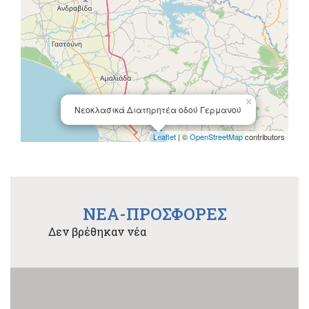
×
Νεοκλασικά Διατηρητέα οδού Γερμανού
Leaflet
| ©
OpenStreetMap
contributors
NEA-ΠΡΟΣΦΟΡΕΣ
Δεν βρέθηκαν νέα