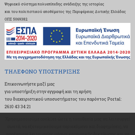
Ψηφιακό σύστημα πολυεπίπεδης ανάδειξης της ιστορίας
και του πολιτιστικού αποθέματος της Περιφέρειας Δυτικής Ελλάδας
ΟΠΣ 5069382
ΤΗΛΕΦΩΝΟ ΥΠΟΣΤΗΡΙΞΗΣ
Επικοινωνήστε μαζί μας
για υποστήριξη στην εγγραφή και τη χρήση
του διαχειριστικού υποσυστήματος του παρόντος Portal:
2610 43 34 21
Χρησιμοποιούμε cookies ώστε η τοποθεσία μας να λειτουργεί
Χρησιμοποιούμε cookies ώστε η τοποθεσία μας να λειτουργεί
σωστά, να εξατομικεύουμε περιεχόμενο και διαφημίσεις, να
σωστά, να εξατομικεύουμε περιεχόμενο και διαφημίσεις, να
παρέχουμε λειτουργίες μέσων κοινωνικής δικτύωσης και να
παρέχουμε λειτουργίες μέσων κοινωνικής δικτύωσης και να