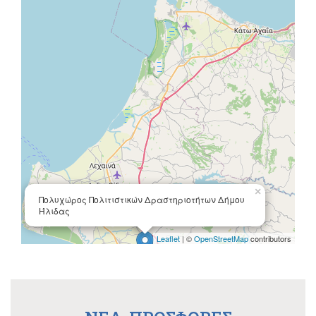
×
Πολυχώρος Πολιτιστικών Δραστηριοτήτων Δήμου
Ήλιδας
Leaflet
| ©
OpenStreetMap
contributors