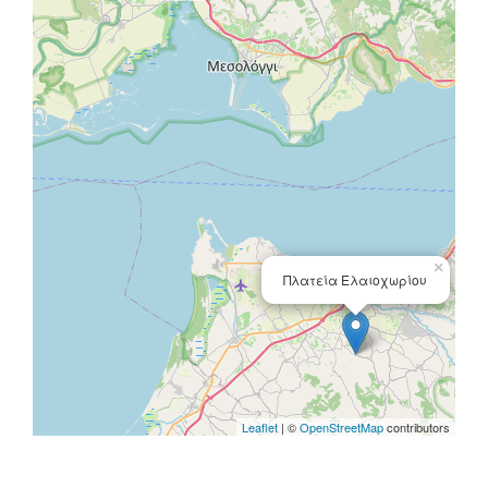
×
Πλατεία Ελαιοχωρίου
Leaflet
| ©
OpenStreetMap
contributors