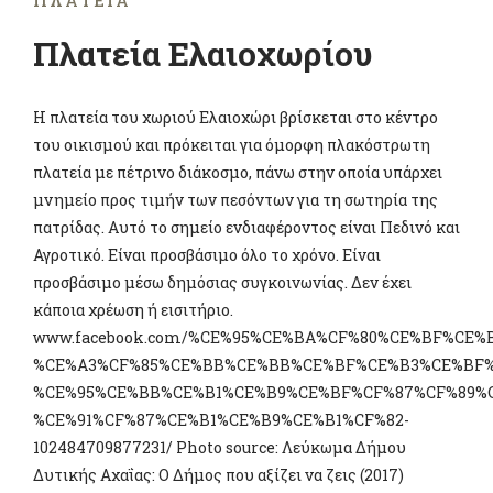
ΠΛΑΤΕΊΑ
Πλατεία Ελαιοχωρίου
Η πλατεία του χωριού Ελαιοχώρι βρίσκεται στο κέντρο
του οικισμού και πρόκειται για όμορφη πλακόστρωτη
πλατεία με πέτρινο διάκοσμο, πάνω στην οποία υπάρχει
μνημείο προς τιμήν των πεσόντων για τη σωτηρία της
πατρίδας. Αυτό το σημείο ενδιαφέροντος είναι Πεδινό και
Αγροτικό. Είναι προσβάσιμο όλο το χρόνο. Είναι
προσβάσιμο μέσω δημόσιας συγκοινωνίας. Δεν έχει
κάποια χρέωση ή εισιτήριο.
www.facebook.com/%CE%95%CE%BA%CF%80%CE%BF%CE
%CE%A3%CF%85%CE%BB%CE%BB%CE%BF%CE%B3%CE%BF%
%CE%95%CE%BB%CE%B1%CE%B9%CE%BF%CF%87%CF%89%C
%CE%91%CF%87%CE%B1%CE%B9%CE%B1%CF%82-
102484709877231/ Photo source: Λεύκωμα Δήμου
Δυτικής Αχαΐας: Ο Δήμος που αξίζει να ζεις (2017)