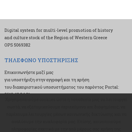
Digital system for multi-level promotion of history
and culture stock of the Region of Western Greece
ΟPS 5069382
ΤΗΛΕΦΩΝΟ ΥΠΟΣΤΗΡΙΞΗΣ
Επικοινωνήστε μαζί μας
για υποστήριξη στην εγγραφή και τη χρήση
του διαχειριστικού υποσυστήματος του παρόντος Portal:
2610 43 34 21
Χρησιμοποιούμε cookies ώστε η τοποθεσία μας να λειτουργεί
Χρησιμοποιούμε cookies ώστε η τοποθεσία μας να λειτουργεί
σωστά, να εξατομικεύουμε περιεχόμενο και διαφημίσεις, να
σωστά, να εξατομικεύουμε περιεχόμενο και διαφημίσεις, να
παρέχουμε λειτουργίες μέσων κοινωνικής δικτύωσης και να
παρέχουμε λειτουργίες μέσων κοινωνικής δικτύωσης και να
αναλύουμε την κυκλοφορία μας. Επίσης, κοινοποιούμε
αναλύουμε την κυκλοφορία μας. Επίσης, κοινοποιούμε
πληροφορίες σχετικά με την από μέρους σας χρήση της
πληροφορίες σχετικά με την από μέρους σας χρήση της
Αυτό το έργο χορηγείται με άδεια
Creative Commons