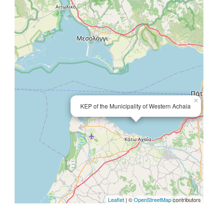
×
KEP of the Municipality of Western Achaia
Leaflet
| ©
OpenStreetMap
contributors