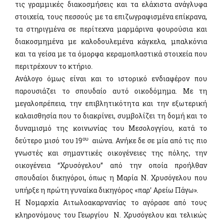
τις γραμμικές διακοσμήσεις και τα ελάχιστα ανάγλυφα
στοιχεία, τους πεσσούς με τα επιζωγραφισμένα επίκρανα,
τα στηριγμένα σε περίτεχνα μαρμάρινα φουρούσια και
διακοσμημένα με καλοδουλεμένα κάγκελα, μπαλκόνια
και τα γείσα με τα όμορφα κεραμοπλαστικά στοιχεία που
περιτρέχουν το κτήριο.
Ανάλογο όμως είναι και το ιστορικό ενδιαφέρον που
παρουσιάζει το σπουδαίο αυτό οικοδόμημα. Με τη
μεγαλοπρέπεια, την επιβλητικότητα και την εξωτερική
καλαισθησία που το διακρίνει, συμβολίζει τη δομή και το
δυναμισμό της κοινωνίας του Μεσολογγίου, κατά το
ου
δεύτερο μισό του 19
αιώνα. Ανήκε δε σε μία από τις πιο
γνωστές και σημαντικές οικογένειες της πόλης, την
οικογένεια “Χρυσόγελου” από την οποία προήλθαν
σπουδαίοι δικηγόροι, όπως η Μαρία Ν. Χρυσόγελου που
υπήρξε η πρώτη γυναίκα δικηγόρος «παρ’ Αρείω Πάγω».
Η Νομαρχία Αιτωλοακαρνανίας το αγόρασε από τους
κληρονόμους του Γεωργίου Ν. Χρυσόγελου και τελικώς