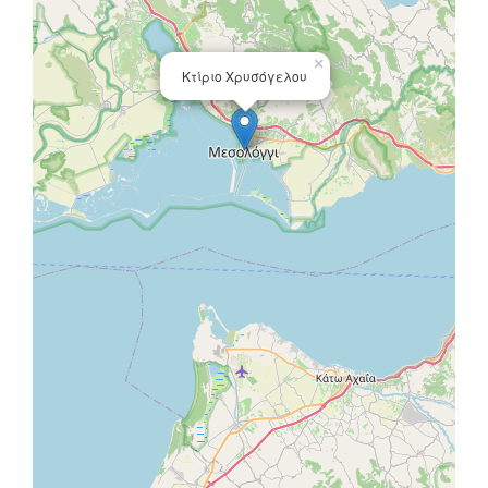
×
Κτίριο Χρυσόγελου