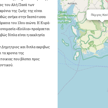
γος του Αλή Πασά των
χρόνια της ζωής της είναι
Πύργος Κού
αθώς ανήκε στην δεσπότισσα
ρκεια του 13ου αιώνα. Η Κυρά-
η ονομασία «Κούλια» προέρχεται
ιβώς δίπλα είναι η εκκλησία
γ.Δημητριος και διπλα ακριβως
ι τα χρονια της
τοικιας που βλεπει προς
οντικού.