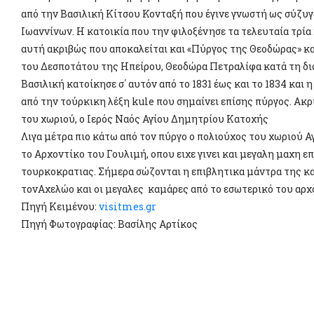
από την Βασιλική Κίτσου Κονταξή που έγινε γνωστή ως σύζυ
Ιωαννίνων. Η κατοικία που την φιλοξένησε τα τελευταία τρία 
αυτή ακριβώς που αποκαλείται και «Πύργος της Θεοδώρας» κ
του Δεσποτάτου της Ηπείρου, Θεοδώρα Πετραλίφα κατά τη διά
Βασιλική κατοίκησε σ΄ αυτόν από το 1831 έως και το 1834 και 
από την τούρκικη λέξη kule που σημαίνει επίσης πύργος. Ακρ
του χωριού, ο Ιερός Ναός Αγίου Δημητρίου Κατοχής
Λιγα μέτρα πιο κάτω από τον πύργο ο πολιούχος του χωριού Α
το Αρχοντίκο του Γουλιμή, οπου ειχε γινει και μεγαλη μαχη επ
τουρκοκρατιας. Σήμερα σώζονται η επιβλητικα μάντρα της κα
τονΑχελώο και οι μεγαλες καμάρες από το εσωτερικό του αρχ
Πηγή Kειμένου:
visitmes.gr
Πηγή Φωτογραφίας: Βασίλης Αρτίκος