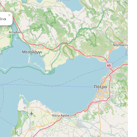
×
λια