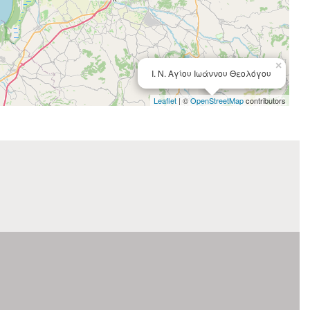
×
Ι. Ν. Αγίου Ιωάννου Θεολόγου
Leaflet
| ©
OpenStreetMap
contributors