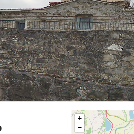
+
υ
−