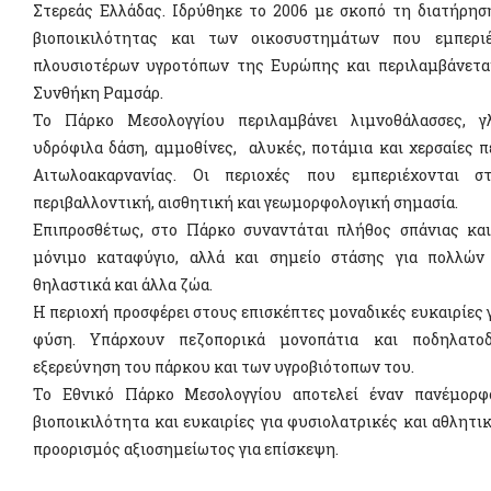
Στερεάς Ελλάδας. Ιδρύθηκε το 2006 με σκοπό τη διατήρησ
βιοποικιλότητας και των οικοσυστημάτων που εμπεριέ
πλουσιοτέρων υγροτόπων της Ευρώπης και περιλαμβάνεται
Συνθήκη Ραμσάρ.
Το Πάρκο Μεσολογγίου περιλαμβάνει λιμνοθάλασσες, γλ
υδρόφιλα δάση, αμμοθίνες, αλυκές, ποτάμια και χερσαίες π
Αιτωλοακαρνανίας. Οι περιοχές που εμπεριέχονται 
περιβαλλοντική, αισθητική και γεωμορφολογική σημασία.
Επιπροσθέτως, στο Πάρκο συναντάται πλήθος σπάνιας και
μόνιμο καταφύγιο, αλλά και σημείο στάσης για πολλών 
θηλαστικά και άλλα ζώα.
Η περιοχή προσφέρει στους επισκέπτες μοναδικές ευκαιρίες 
φύση. Υπάρχουν πεζοπορικά μονοπάτια και ποδηλατο
εξερεύνηση του πάρκου και των υγροβιότοπων του.
Το Εθνικό Πάρκο Μεσολογγίου αποτελεί έναν πανέμορφ
βιοποικιλότητα και ευκαιρίες για φυσιολατρικές και αθλητικ
προορισμός αξιοσημείωτος για επίσκεψη.