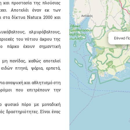
η και προστασία της πλούσιας
χει. Αποτελέι έναν εκ των
 στα δίκτυα Natura 2000 και
υκόβαλτους, αλµυρόβαλτους,
Εθνικό Π
εριοχές του νότιου άκρου της
στο πάρκο έχουν σημαντική
 μη πανίδας, καθώς αποτελεί
ειδών πτηνά, ψάρια, ερπετά,
για αναψυχή και αθλητισμό στη
δρόμοι που επιτρέπουν την
ο φυσικό πόρο με μοναδική
ές δραστηριότητες. Είναι ένας