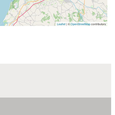
Leaflet
| ©
OpenStreetMap
contributors