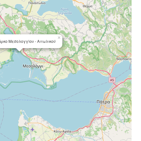
×
άρκο Μεσολογγίου - Αιτωλικού