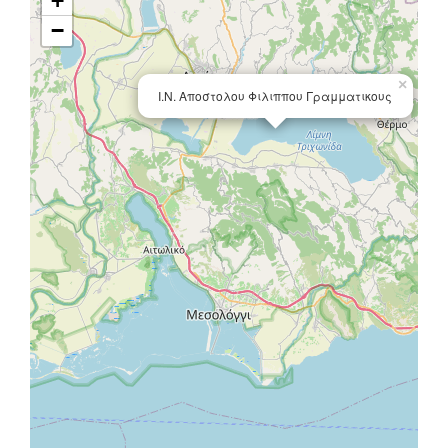
+
−
×
Ι.Ν. Αποστολου Φιλιππου Γραμματικους