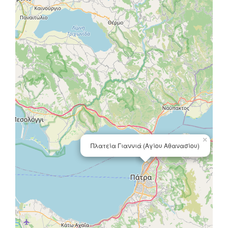
×
Πλατεία Γιαννιά (Αγίου Αθανασίου)