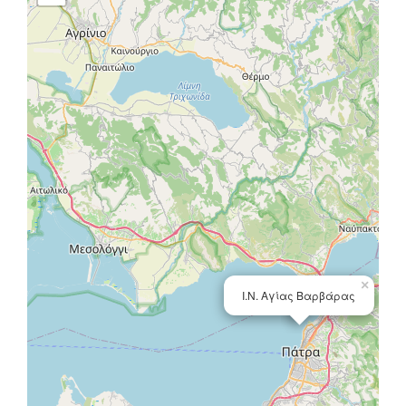
×
Ι.Ν. Αγίας Βαρβάρας