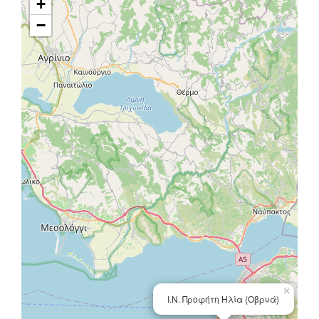
+
−
×
Ι.Ν. Προφήτη Ηλία (Οβρυά)