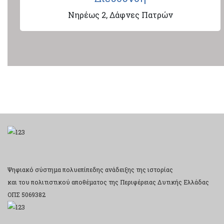
Νηρέως 2, Δάφνες Πατρών
Ψηφιακό σύστημα πολυεπίπεδης ανάδειξης της ιστορίας
και του πολιτιστικού αποθέματος της Περιφέρειας Δυτικής Ελλάδας
ΟΠΣ 5069382