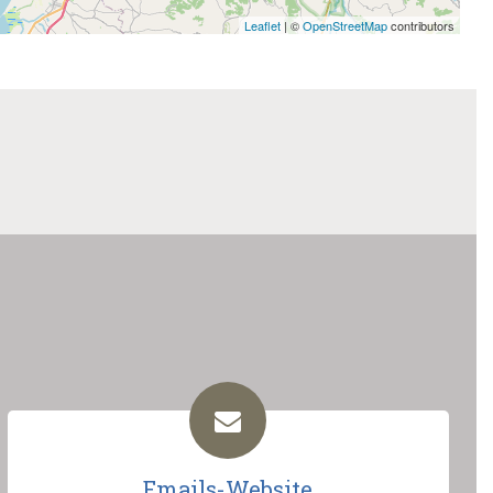
Leaflet
| ©
OpenStreetMap
contributors
Emails-Website