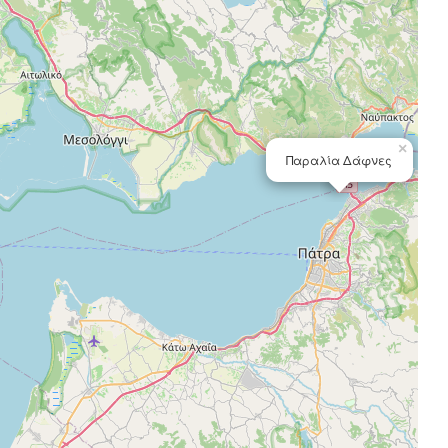
×
Παραλία Δάφνες