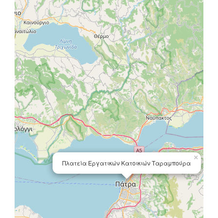
×
Πλατεία Εργατικών Κατοικιών Ταραμπούρα