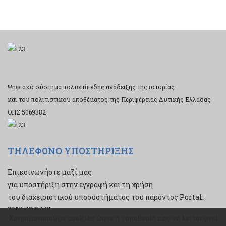
Ψηφιακό σύστημα πολυεπίπεδης ανάδειξης της ιστορίας
και του πολιτιστικού αποθέματος της Περιφέρειας Δυτικής Ελλάδας
ΟΠΣ 5069382
ΤΗΛΕΦΩΝΟ ΥΠΟΣΤΗΡΙΞΗΣ
Επικοινωνήστε μαζί μας
για υποστήριξη στην εγγραφή και τη χρήση
του διαχειριστικού υποσυστήματος του παρόντος Portal:
2610 43 34 21
Χρησιμοποιούμε cookies ώστε η τοποθεσία μας να λειτουργεί
Χρησιμοποιούμε cookies ώστε η τοποθεσία μας να λειτουργεί