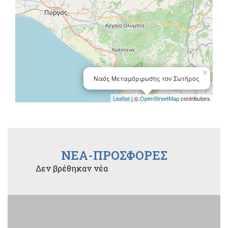
×
Ναός Μεταμόρφωσης του Σωτήρος
Leaflet
| ©
OpenStreetMap
contributors
NEA-ΠΡΟΣΦΟΡΕΣ
Δεν βρέθηκαν νέα