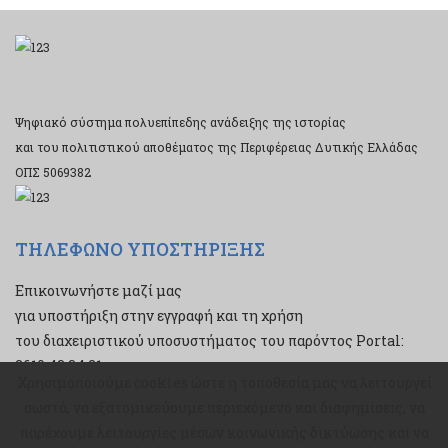
Ψηφιακό σύστημα πολυεπίπεδης ανάδειξης της ιστορίας
και του πολιτιστικού αποθέματος της Περιφέρειας Δυτικής Ελλάδας
ΟΠΣ 5069382
ΤΗΛΕΦΩΝΟ ΥΠΟΣΤΗΡΙΞΗΣ
Επικοινωνήστε μαζί μας
για υποστήριξη στην εγγραφή και τη χρήση
του διαχειριστικού υποσυστήματος του παρόντος Portal:
2610 43 34 21
Χρησιμοποιούμε cookies ώστε η τοποθεσία μας να λειτουργεί
Χρησιμοποιούμε cookies ώστε η τοποθεσία μας να λειτουργεί
σωστά, να εξατομικεύουμε περιεχόμενο και διαφημίσεις, να
σωστά, να εξατομικεύουμε περιεχόμενο και διαφημίσεις, να
παρέχουμε λειτουργίες μέσων κοινωνικής δικτύωσης και να
παρέχουμε λειτουργίες μέσων κοινωνικής δικτύωσης και να