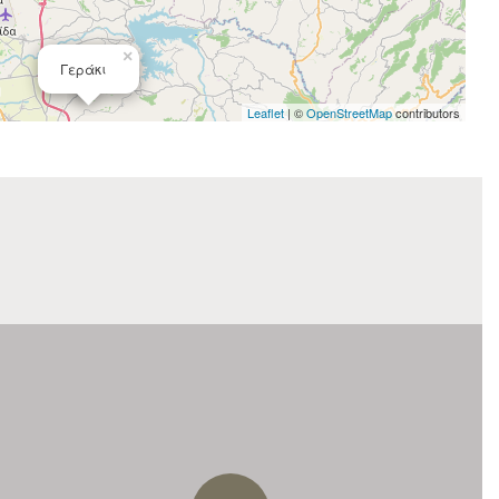
×
Γεράκι
Leaflet
| ©
OpenStreetMap
contributors