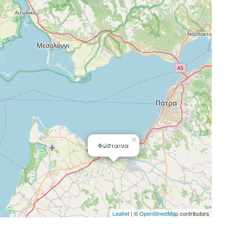
×
Φώσταινα
Leaflet
| ©
OpenStreetMap
contributors