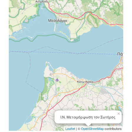
×
Ι.Ν. Μεταμόρφωση του Σωτήρος
Leaflet
| ©
OpenStreetMap
contributors